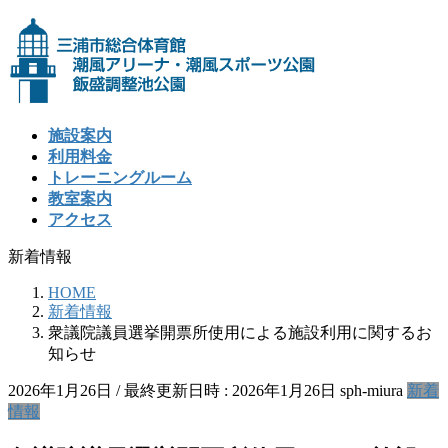
コ
ナ
ン
ビ
テ
ゲ
ン
ー
ツ
シ
へ
ョ
施設案内
ス
ン
利用料金
キ
に
トレーニングルーム
ッ
移
教室案内
プ
動
アクセス
新着情報
HOME
新着情報
衆議院議員選挙開票所使用による施設利用に関するお
知らせ
2026年1月26日
/ 最終更新日時 :
2026年1月26日
sph-miura
新着
情報