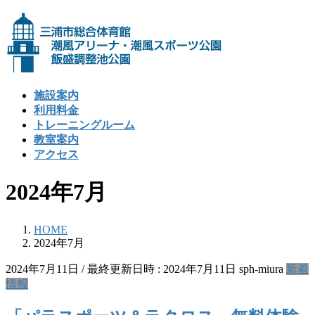
コ
ナ
ン
ビ
テ
ゲ
ン
ー
ツ
シ
へ
ョ
施設案内
ス
ン
利用料金
キ
に
トレーニングルーム
ッ
移
教室案内
プ
動
アクセス
2024年7月
HOME
2024年7月
2024年7月11日
/ 最終更新日時 :
2024年7月11日
sph-miura
新着
情報