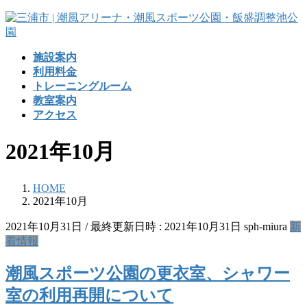
コ
ナ
ン
ビ
テ
ゲ
施設案内
ン
ー
利用料金
ツ
シ
トレーニングルーム
へ
ョ
教室案内
ス
ン
アクセス
キ
に
ッ
移
2021年10月
プ
動
HOME
2021年10月
2021年10月31日
/ 最終更新日時 :
2021年10月31日
sph-miura
新
着情報
潮風スポーツ公園の更衣室、シャワー
室の利用再開について