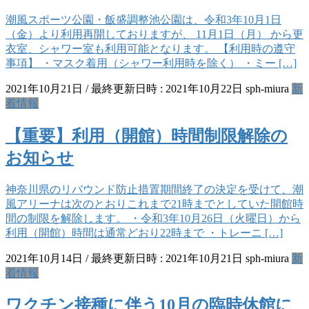
潮風スポーツ公園・飯盛調整池公園は、令和3年10月1日
（金）より利用再開しておりますが、 11月1日（月） から更
衣室、シャワー室も利用可能となります。 【利用時の遵守
事項】 ・マスク着用（シャワー利用時を除く） ・ミー […]
2021年10月21日
/ 最終更新日時 :
2021年10月22日
sph-miura
新
着情報
【重要】利用（開館）時間制限解除の
お知らせ
神奈川県のリバウンド防止措置期間終了の決定を受けて、潮
風アリーナは次のとおりこれまで21時までとしていた開館時
間の制限を解除します。 ・令和3年10月26日（火曜日）から
利用（開館）時間は通常どおり22時まで ・トレーニ […]
2021年10月14日
/ 最終更新日時 :
2021年10月21日
sph-miura
新
着情報
ワクチン接種に伴う10月の臨時休館に