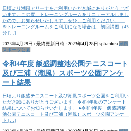
日頃より潮風アリーナをご利用いただき誠にありがとうござ
います。この度、トレーニングルームをリニューアルしまし
たので、お知らせいたします。ぜひ、ご利用ください。
※トレーニングルームをご利用になる場合は、初回講習（45
分 […]
2023年4月28日
/ 最終更新日時 :
2023年4月28日
sph-miura
潮風
スポーツ公園
令和4年度 飯盛調整池公園テニスコート
及び三浦（潮風）スポーツ公園アンケ
ート結果
日頃より飯盛テニスコート及び潮風スポーツ公園をご利用い
ただき誠にありがとうございます。令和4年度のアンケート
結果についてお知らせいたします。 ●令和4年度 飯盛調整
池公園テニスコート及び三浦（潮風）スポーツ公園アンケー
ト […]