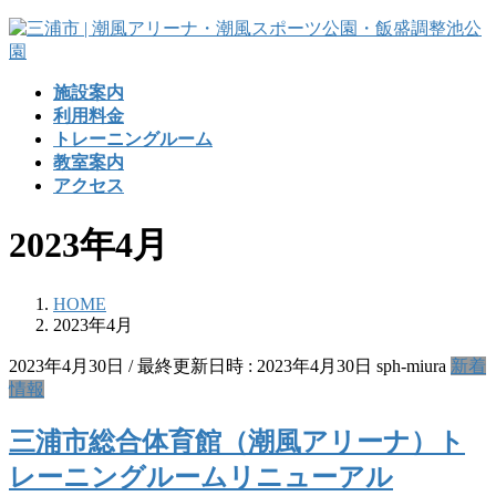
コ
ナ
ン
ビ
テ
ゲ
施設案内
ン
ー
利用料金
ツ
シ
トレーニングルーム
へ
ョ
教室案内
ス
ン
アクセス
キ
に
ッ
移
2023年4月
プ
動
HOME
2023年4月
2023年4月30日
/ 最終更新日時 :
2023年4月30日
sph-miura
新着
情報
三浦市総合体育館（潮風アリーナ）ト
レーニングルームリニューアル