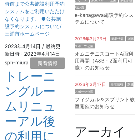
時前まで公共施設利用予約
池公園
システムをご利用いただけ
e-kanagawa施設予約シス
なくなります。 ●公共施
テムについて
設予約システムについて/
三浦市ホームページ
2026年3月23日
新着情報
潮風
2023年4月14日
/ 最終更
スポーツ公園
オムニテニスコートA面利
新日時 :
2023年4月14日
用再開（A&B・2面利用可
sph-miura
新着情報
能）のお知らせ
トレーニ
2026年3月17日
新着情報
潮風
ングルー
スポーツ公園
フィジカル＆スプリント教
ムリニュ
室開催のお知らせ
ーアル後
アーカイ
の利用に