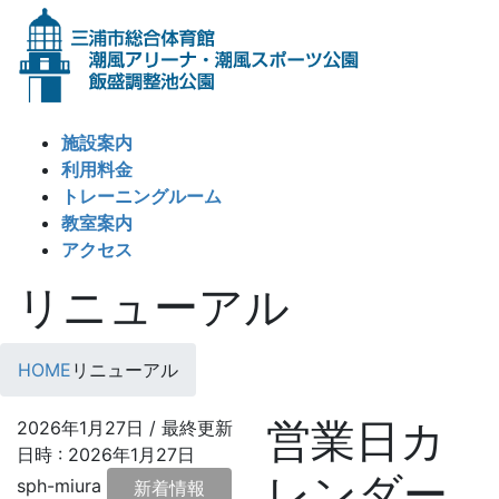
コ
ナ
ン
ビ
テ
ゲ
ン
ー
ツ
シ
施設案内
へ
ョ
利用料金
ス
ン
トレーニングルーム
キ
に
教室案内
ッ
移
アクセス
プ
動
リニューアル
HOME
リニューアル
営業日カ
2026年1月27日
/ 最終更新
日時 :
2026年1月27日
レンダー
sph-miura
新着情報