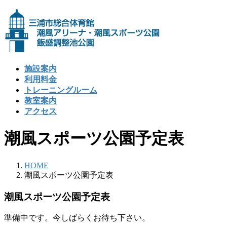
コ
ナ
ン
ビ
テ
ゲ
ン
ー
ツ
シ
へ
ョ
施設案内
ス
ン
利用料金
キ
に
トレーニングルーム
ッ
移
教室案内
プ
動
アクセス
潮風スポーツ公園予定表
HOME
潮風スポーツ公園予定表
潮風スポーツ公園予定表
準備中です。今しばらくお待ち下さい。