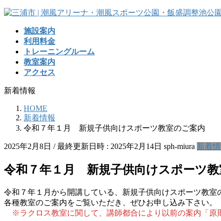
コ
ナ
ン
ビ
施設案内
テ
ゲ
利用料金
ン
ー
トレーニングルーム
ツ
シ
教室案内
へ
ョ
アクセス
ス
ン
キ
に
新着情報
ッ
移
プ
動
HOME
新着情報
令和７年１月 新規子供向けスポーツ教室のご案内
2025年2月8日
/ 最終更新日時 :
2025年2月14日
sph-miura
新着情
令和７年１月 新規子供向けスポーツ教
令和７年１月から開講している、新規子供向けスポーツ教室
各種教室のご案内をご覧いただき、ぜひお申し込み下さい。
※ラクロス教室に関して、講師都合により以前の案内「原