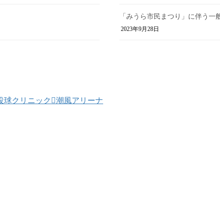
「みうら市民まつり」に伴う一
2023年9月28日
投球クリニック
潮風アリーナ