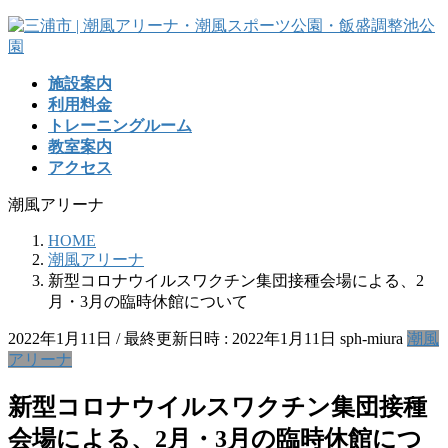
コ
ナ
ン
ビ
テ
ゲ
施設案内
ン
ー
利用料金
ツ
シ
トレーニングルーム
へ
ョ
教室案内
ス
ン
アクセス
キ
に
ッ
移
潮風アリーナ
プ
動
HOME
潮風アリーナ
新型コロナウイルスワクチン集団接種会場による、2
月・3月の臨時休館について
2022年1月11日
/ 最終更新日時 :
2022年1月11日
sph-miura
潮風
アリーナ
新型コロナウイルスワクチン集団接種
会場による、2月・3月の臨時休館につ