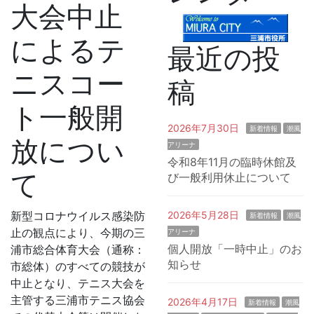
大会中止
によるテ
最近の投
ニスコー
稿
ト一般開
2026年7月30日
新着情報
潮風
放につい
アリーナ
令和8年11月の臨時休館及
て
び一般利用休止について
新型コロナウイルス感染防
2026年5月28日
新着情報
潮風
止の観点により、今期の三
アリーナ
個人開放「一時中止」のお
浦市総合体育大会（通称：
知らせ
市総体）のすべての競技が
中止となり、テニス大会を
主管する三浦市テニス協会
2026年4月17日
新着情報
潮風