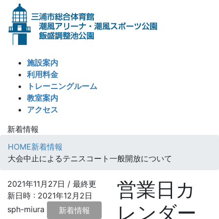
コ
ナ
ン
ビ
テ
ゲ
ン
ー
ツ
シ
施設案内
へ
ョ
利用料金
ス
ン
トレーニングルーム
キ
に
教室案内
ッ
移
アクセス
プ
動
新着情報
HOME
新着情報
大会中止によるテニスコート一般開放について
営業日カ
2021年11月27日
/ 最終更
新日時 :
2021年12月2日
レンダー
sph-miura
新着情報