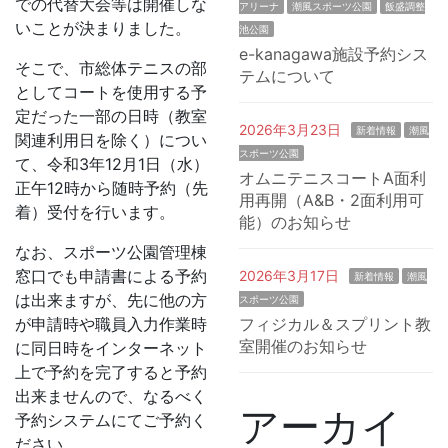
での代替大会等は開催しな
アリーナ
潮風スポーツ公園
飯盛調整
いことが決まりました。
池公園
e-kanagawa施設予約シス
そこで、市総体テニスの部
テムについて
としてコートを使用する予
定だった一部の日時（教室
2026年3月23日
新着情報
潮風
関連利用日を除く）につい
スポーツ公園
て、令和3年12月1日（水）
オムニテニスコートA面利
正午12時から随時予約（先
用再開（A&B・2面利用可
着）受付を行います。
能）のお知らせ
なお、スポーツ公園管理棟
窓口でも申請書による予約
2026年3月17日
新着情報
潮風
は出来ますが、先に他の方
スポーツ公園
が申請時や職員入力作業時
フィジカル＆スプリント教
室開催のお知らせ
に同日時をインターネット
上で予約を完了すると予約
出来ませんので、なるべく
アーカイ
予約システムにてご予約く
ださい。