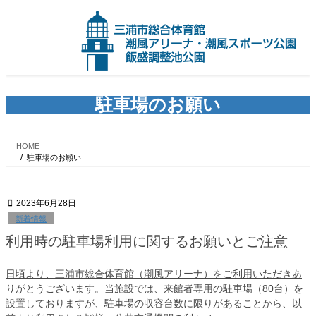
コ
ナ
ン
ビ
テ
ゲ
ン
ー
ツ
シ
へ
ョ
ス
ン
キ
に
駐車場のお願い
ッ
移
プ
動
HOME
駐車場のお願い
2023年6月28日
新着情報
利用時の駐車場利用に関するお願いとご注意
日頃より、三浦市総合体育館（潮風アリーナ）をご利用いただきあ
りがとうございます。当施設では、来館者専用の駐車場（80台）を
設置しておりますが、駐車場の収容台数に限りがあることから、以