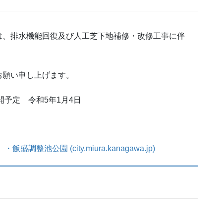
は、排水機能回復及び人工芝下地補修・改修工事に伴
お願い申し上げます。
開予定 令和5年1月4日
公園 (city.miura.kanagawa.jp)