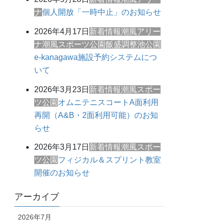
ナ
個人開放「一時中止」のお知らせ
2026年4月17日
新着情報
潮風アリー
ナ
潮風スポーツ公園
飯盛調整池公園
e-kanagawa施設予約システムにつ
いて
2026年3月23日
新着情報
潮風スポー
ツ公園
オムニテニスコートA面利用
再開（A&B・2面利用可能）のお知
らせ
2026年3月17日
新着情報
潮風スポー
ツ公園
フィジカル＆スプリント教室
開催のお知らせ
アーカイブ
2026年7月