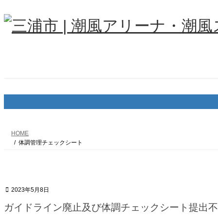
コ
ナ
ン
ビ
テ
ゲ
ン
ー
ツ
シ
へ
ョ
ス
ン
キ
に
ッ
移
プ
動
HOME
体調管理チェックシート
2023年5月8日
ガイドライン廃止及び体調チェックシート提出不