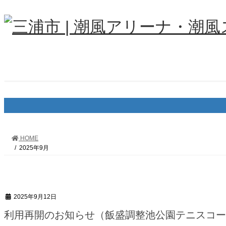
コ
ナ
ン
ビ
テ
ゲ
ン
ー
ツ
シ
へ
ョ
ス
ン
キ
に
ッ
移
プ
動
HOME
2025年9月
2025年9月12日
利用再開のお知らせ（飯盛調整池公園テニスコー