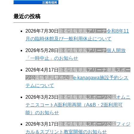
最近の投稿
2026年7月30日
新着情報
潮風アリーナ
令和8年11
月の臨時休館及び一般利用休止について
2026年5月28日
新着情報
潮風アリーナ
個人開放
「一時中止」のお知らせ
2026年4月17日
新着情報
潮風アリーナ
潮風スポー
ツ公園
飯盛調整池公園
e-kanagawa施設予約シス
テムについて
2026年3月23日
新着情報
潮風スポーツ公園
オムニ
テニスコートA面利用再開（A&B・2面利用可
能）のお知らせ
2026年3月17日
新着情報
潮風スポーツ公園
フィジ
カル＆スプリント教室開催のお知らせ