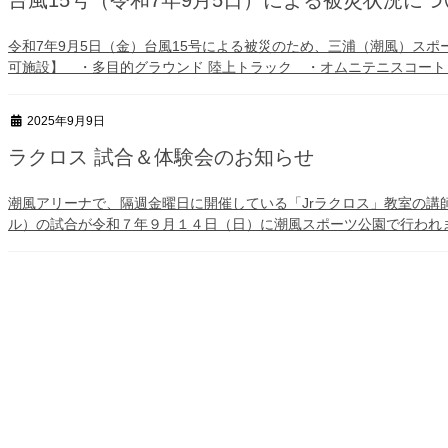
台風15号（令和7年9月5日）による被災状況につ
令和7年9月5日（金）台風15号による被災のため、三浦（潮風）スポ
可施設】 ・多目的グラウンド 陸上トラック ・オムニテニスコート 
2025年9月9日
ラクロス 試合＆体験会のお知らせ
潮風アリーナで、隔週金曜日に開催している「Jrラクロス」教室の講師
ル）の試合が令和７年９月１４日（日）に潮風スポーツ公園で行われま