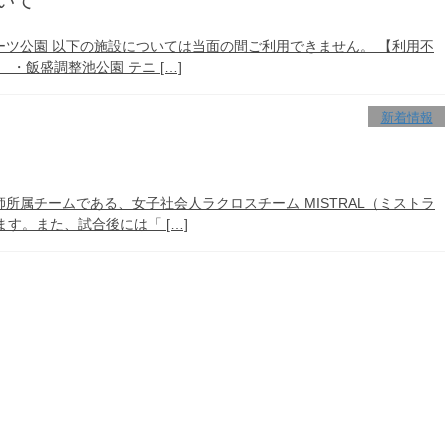
いて
ーツ公園 以下の施設については当面の間ご利用できません。 【利用不
・飯盛調整池公園 テニ […]
新着情報
所属チームである、女子社会人ラクロスチーム MISTRAL（ミストラ
す。また、試合後には「 […]