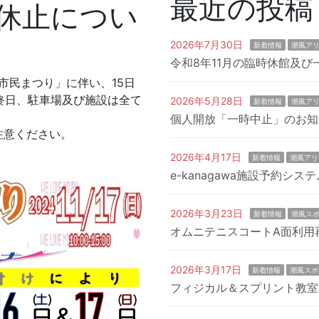
最近の投稿
休止につい
2026年7月30日
新着情報
潮風ア
令和8年11月の臨時休館及
ら市民まつり」に伴い、15日
）終日、駐車場及び施設は全て
2026年5月28日
新着情報
潮風ア
個人開放「一時中止」のお知
注意ください。
2026年4月17日
新着情報
潮風アリ
e-kanagawa施設予約シス
2026年3月23日
新着情報
潮風ス
オムニテニスコートA面利用
2026年3月17日
新着情報
潮風スポ
フィジカル＆スプリント教室