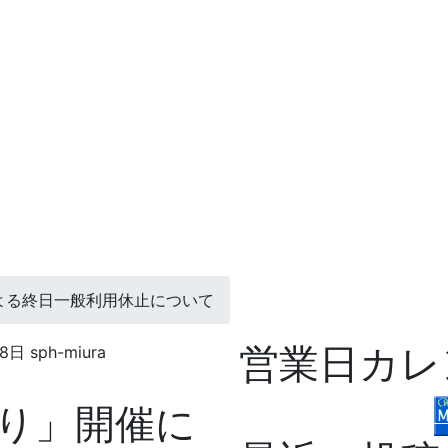
よる終日一般利用休止について
営業日カレ
月8日
sph-miura
り」開催に